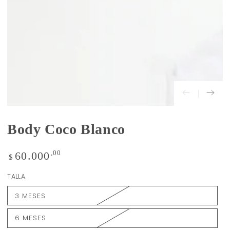
modal
Body Coco Blanco
Precio
,00
60.000
$
regular
TALLA
3 MESES
6 MESES